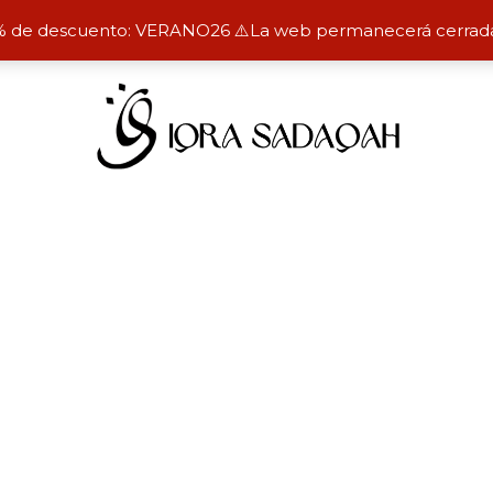
% de descuento: VERANO26 ⚠️La web permanecerá cerrada