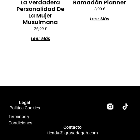
La Verdadera
Ramadán Planner
Personalidad De
8,99
€
La Mujer
Leer Más
Musulmana
26,99
€
Leer Más
T
Legal
Política Cookies
i
k
Términos y
t
Condiciones
o
Contacto
tienda@iqrasadaqah.com
k