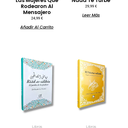
Las Mujeres Que
Nada Te Turbe
Rodearon Al
29,99
€
Mensajero
Leer Más
24,99
€
Añadir Al Carrito
Libros
Libros