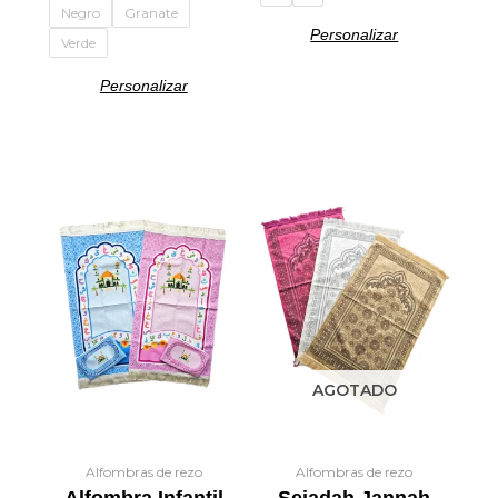
Negro
Granate
Personalizar
Verde
Personalizar
Este
producto
tiene
múltiples
variantes.
Las
opciones
se
AGOTADO
pueden
elegir
en
la
Alfombras de rezo
Alfombras de rezo
Alfombra Infantil
Sejadah Jannah
página