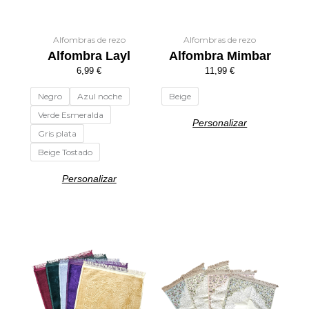
elegir
elegir
en
en
la
la
Alfombras de rezo
Alfombras de rezo
Alfombra Layl
Alfombra Mimbar
página
página
de
de
6,99
€
11,99
€
producto
producto
Negro
Azul noche
Beige
Verde Esmeralda
Personalizar
Gris plata
Beige Tostado
Personalizar
Este
Este
producto
producto
tiene
tiene
múltiples
múltiples
variantes.
variantes.