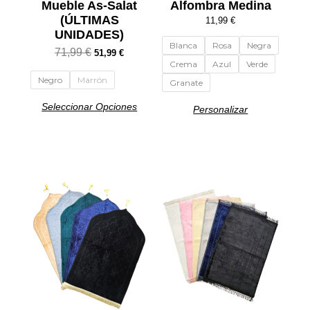
Mueble As-Salat
Alfombra Medina
página
página
(ÚLTIMAS
de
de
11,99
€
UNIDADES)
producto
producto
Blanca
Rosa
Negra
71,99
€
51,99
€
Crema
Azul
Verde
Negro
Marrón
Granate
Seleccionar Opciones
Personalizar
Este
Este
producto
producto
tiene
tiene
múltiples
múltiples
variantes.
variantes.
Las
Las
opciones
opciones
se
se
pueden
pueden