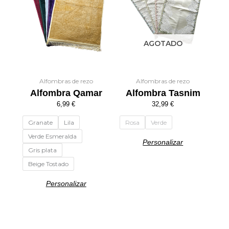
Las
Las
opciones
opciones
se
se
AGOTADO
pueden
pueden
elegir
elegir
en
en
la
la
Alfombras de rezo
Alfombras de rezo
Alfombra Qamar
Alfombra Tasnim
página
página
de
de
6,99
€
32,99
€
producto
producto
Granate
Lila
Rosa
Verde
Verde Esmeralda
Personalizar
Gris plata
Beige Tostado
Personalizar