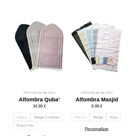
Este
Este
producto
producto
tiene
tiene
múltiples
múltiples
variantes.
variantes.
Las
Las
opciones
opciones
se
se
pueden
pueden
elegir
elegir
en
en
la
la
Alfombras de rezo
Alfombras de rezo
Alfombra Quba’
Alfombra Masjid
página
página
de
de
34,99
€
9,99
€
producto
producto
Negra
Beige Grisáceo
Blanca
Beige
Roja
Rosa Palo
Personalizar