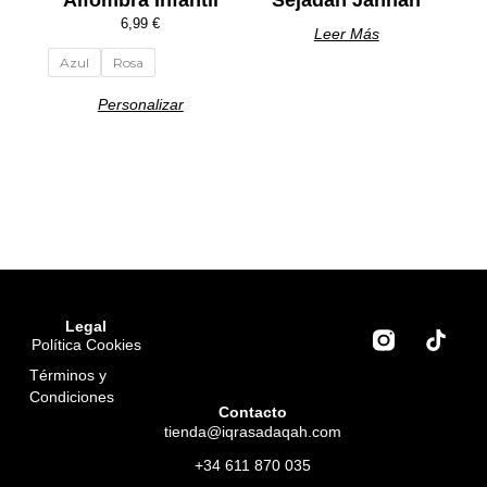
de
6,99
€
Leer Más
producto
Azul
Rosa
Personalizar
T
Legal
Política Cookies
i
k
Términos y
t
Condiciones
o
Contacto
tienda@iqrasadaqah.com
k
+34 611 870 035