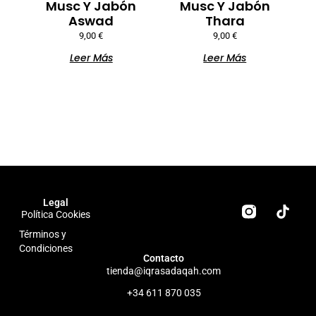
Musc Y Jabón
Musc Y Jabón
Aswad
Thara
9,00
€
9,00
€
Leer Más
Leer Más
T
Legal
Política Cookies
i
k
Términos y
t
Condiciones
o
Contacto
tienda@iqrasadaqah.com
k
+34 611 870 035