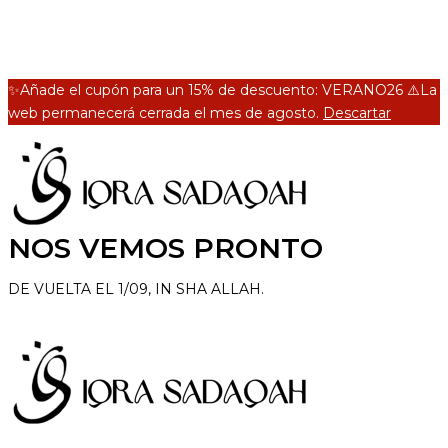
✨Añade el cupón para un 15% de descuento: VERANO26 ⚠️La
web permanecerá cerrada el mes de agosto.
Descartar
NOS VEMOS PRONTO
DE VUELTA EL 1/09, IN SHA ALLAH.